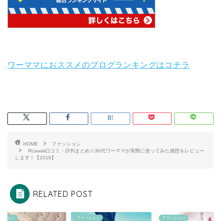
ワーママにおススメのブログランキングはコチラ
HOME
ファッション
Rcawaii口コミ・評判まとめ☆30代ワーママが実際に使ってみた感想をレビュー
します！【2019】
RELATED POST
ッション
ファッション
ファッション