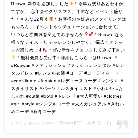
Rcawaii新作を追加しました
* 今年も残りあとわずか
ですが、 忘年会やクリスマス、年末など イベント盛り
だくさんな12月
* お客様のお好みのスタイリングは
もちろん、 イベントやシチュエーションに合わせて、
いつもと雰囲気を変えてみませんか
* Rcawaiiなら
様々なテイストも チャレンジしやすく、 幅広くオシャ
レが楽しめます
* ぜひ新作をチェックしてみて下さい
* 無料会員も受付中♪ 詳細はこちら⇒@Rcawaii *
#Rcawaii #ファッション #ファッションレンタル #レン
タルドレス #レンタル衣装 #コーデ #コーディネート
#coordinate #fashion #レディースコーデ #レンタル #
スタイリスト #パーソナルスタイリスト #かわいい #お
しゃれ #outfit #ootd #トレンド #大人可愛い #clothes
#girl #style #シンプルコーデ #大人カジュアル #きれい
めコーデ #秋冬コーデ
ファッションレンタル『Rcawaii(アールカワイイ)』
さん(@rcawaii)がシェアした投稿 –