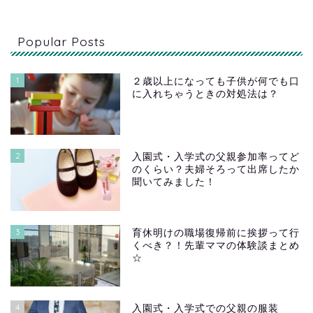
Popular Posts
1
２歳以上になっても子供が何でも口
に入れちゃうときの対処法は？
2
入園式・入学式の父親参加率ってど
のくらい？夫婦そろって出席したか
聞いてみました！
3
育休明けの職場復帰前に挨拶って行
くべき？！先輩ママの体験談まとめ
☆
4
入園式・入学式での父親の服装