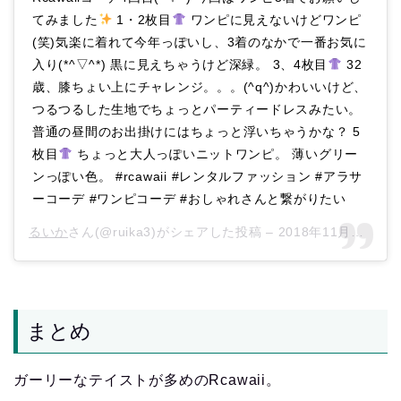
てみました
1・2枚目
ワンピに見えないけどワンピ
(笑)気楽に着れて今年っぽいし、3着のなかで一番お気に
入り(*^▽^*) 黒に見えちゃうけど深緑。 3、4枚目
32
歳、膝ちょい上にチャレンジ。。。(^q^)かわいいけど、
つるつるした生地でちょっとパーティードレスみたい。
普通の昼間のお出掛けにはちょっと浮いちゃうかな？ 5
枚目
ちょっと大人っぽいニットワンピ。 薄いグリー
ンっぽい色。 #rcawaii #レンタルファッション #アラサ
ーコーデ #ワンピコーデ #おしゃれさんと繋がりたい
るいか
さん(@ruika3)がシェアした投稿 –
2018年11月月8日午前3時21分PST
まとめ
ガーリーなテイストが多めのRcawaii。