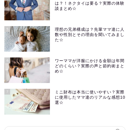
は？！ネクタイは要る？実際の体験
談まとめ☆
5
理想の兄弟構成は？先輩ママ達に人
数や性別とその理由を聞いてみまし
た☆
6
ワーママが洋服にかける金額は年間
どのくらい？実際の声と節約術まと
め☆
7
ミニ財布は本当に使いやすい？実際
に使用したママ達のリアルな感想10
選☆