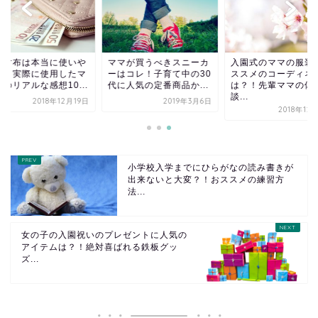
ニ財布は本当に使いや
ママが買うべきスニーカ
入園式のママの服装
い？実際に使用したマ
ーはコレ！子育て中の30
ススメのコーディネ
のリアルな感想10...
代に人気の定番商品か...
は？！先輩ママの体
談...
2018年12月19日
2019年3月6日
2018年12
小学校入学までにひらがなの読み書きが
出来ないと大変？！おススメの練習方
法...
女の子の入園祝いのプレゼントに人気の
アイテムは？！絶対喜ばれる鉄板グッ
ズ...