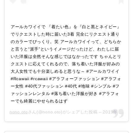
アールカワイイで 『着たい色』を『白と黒とネイビー』
でリクエストした時に届いた3着 完全にリクエスト通り
のカラーでびっくり。笑 アールカワイイって、どちらか
と言うと“派手”というイメージだったけど、わたしに届
いた洋服は全然そんな感じではなかったです ちゃんとリ
クエストに応えてくれるので、落ち着いた洋服が好みの
大人女性でも十分楽しめると思うな～ #アールカワイイ
#Rcawaii #rcawaii #アラフォーファッション #アラフォ
ー女性 #40代ファッション #40代 #地味 #シンプル #フ
ァッションレンタル #落ち着いた洋服が好き #アラフォ
ーでも綺麗にやせられるはず
nono.oto
さん(@nono.oto)がシェアした投稿 –
2019年 2月月5日午後6時43分PST