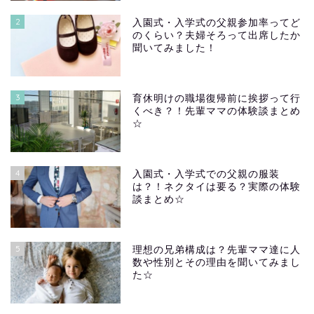
2
入園式・入学式の父親参加率ってど
のくらい？夫婦そろって出席したか
聞いてみました！
3
育休明けの職場復帰前に挨拶って行
くべき？！先輩ママの体験談まとめ
☆
4
入園式・入学式での父親の服装
は？！ネクタイは要る？実際の体験
談まとめ☆
5
理想の兄弟構成は？先輩ママ達に人
数や性別とその理由を聞いてみまし
た☆