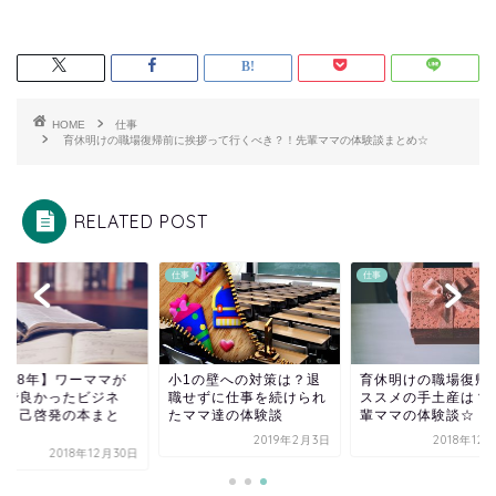
HOME
仕事
育休明けの職場復帰前に挨拶って行くべき？！先輩ママの体験談まとめ☆
RELATED POST
仕事
仕事
1の壁への対策は？退
育休明けの職場復帰にお
【2018年】ワーマ
せずに仕事を続けられ
ススメの手土産は？！先
読んで良かったビジ
ママ達の体験談
輩ママの体験談☆
ス・自己啓発の本ま
め...
2019年2月3日
2018年12月12日
2018年12